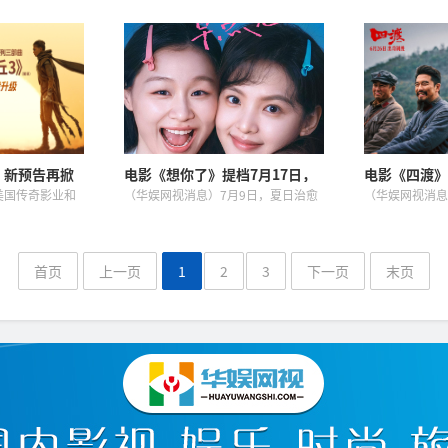
宴！
的夏日温暖治愈
剧，张小斐、迪丽热巴、张艺兴领衔
部曲”首作《三
发布终极预告与
主演，刘嘉玲、佐藤健特别出演，艾
今日正式上映，
高凡（章若楠
米、雪野、蔡思贝、胡予安、倪好特
曹操袁绍并肩执
露更多影片信
别介绍的喜剧电影《功夫女足》发
国史诗开端。同
布...
为...
）新预告再掀
电影《想你了》提档7月17日，
电影《四渡》
裂危机四伏
章若楠金靖友情同频共振
长征题材票房
美国传奇影业和
（华娱网视消息）7月9日，夏日治愈
（华娱网视消息
团携手打造，科
电影《想你了》发布提档海报，官宣
赤水战役为背景
·维伦纽瓦
影片将提档至7月17日起全国上映。
影片《四渡》，
》《降临》《银翼
影片由麻赢心执导，章若楠、金靖领
以来，多日蝉联
莱坞科幻巨...
衔主演，讲述了高凡与汪美丽两...
国院线掀起了一股
首页
上一页
1
2
3
下一页
末页