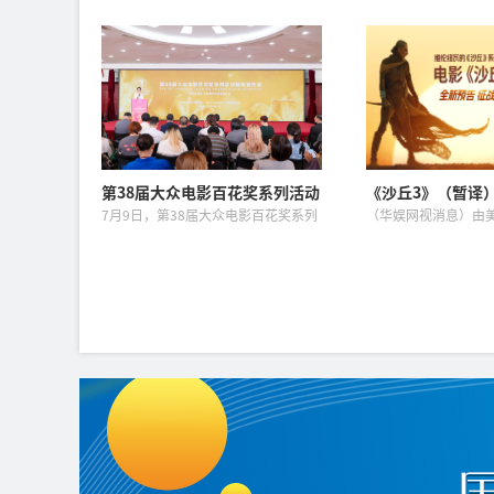
这团火”
时光
导、编剧，张小斐、迪丽热巴、张艺
若楠、金靖领衔主演
兴领衔主演，刘嘉玲、佐藤健特别出
电影《想你了》今日
演，艾米、雪野、蔡思贝、胡予安、
终极海报，首次曝光
倪好特别介绍的喜剧电影《功夫女
饰）全新形象，在透
足》...
息...
第38届大众电影百花奖系列活动
《沙丘3》（暂译
8月在京举行
宇宙激变 旧爱决
7月9日，第38届大众电影百花奖系列
（华娱网视消息）由
活动新闻发布会在北京举办。中国文
美国华纳兄弟探索集
联党组成员、副主席高世名出席发布
幻电影新教父丹尼斯
会。中宣部电影局、中国文联、北京
（《沙丘》《沙丘2
市委市政府、中国影协等单位的...
杀手2049》）执导的好