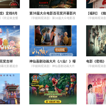
馆》定档8月
第38届大众电影百花奖开幕影片
【福利】《蜘
蒋奇明带中餐
揭晓：《密档》
今日上映点燃
影《欢迎来龙餐
（华娱网视消息）第38届大众电影百
（华娱网视消息
均破票房纪录
8月11日全国
花奖开幕影片重磅揭晓！电影《密
片公司出品、漫
预告及定档海
档》正式确定为本届百花奖开幕影
期超级巨制《蜘
日14:00-
片，将于8月7日在第38届大众电影百
日全国上映，领
...
花奖开幕式首映。同步对外正式发...
率先见证彼得・帕
百花奖吉祥
神仙喜剧动画大片《八仙！》曝
电影《密档》
官宣
情义特辑 凡人同心书写侠义传承
后：乱世烟火
银幕光影邂逅京
（华娱网视消息）神仙喜剧动画大片
（华娱网视消息
电影百花奖（以
《八仙！》今日释出情义特辑，八位
库”真实历史的
今日正式发布官
凡人之间彼此扶持、代代相传的江湖
继“开箱必读”
。六位软萌“花
情义，细腻动人。电影《八仙！》由
支“绝境守护”
。百花奖...
牟正洋导演、编剧，正在全国热映
定1942年全
中...
海孤岛...