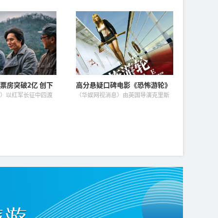
国第一部：争洛阳》
38届大众电影百花奖系列活动新闻发
并发布今日上映图，
布会上获悉，本届百花奖系列活动将
礼，邀请观众共赴三
于8月7日至10日在北京举行。会上发
期发布的“为天下
布了第38届大众电影百花奖...
票房突破2亿 创下
高分悬疑口碑电影《恐怖游轮》
新纪录
定档7月17日暑期C位
）以红军长征中四渡
（华娱网视消息）由英国导演克里斯
的重大革命历史题材
托弗·史密斯执导，“惊悚片女
自6月26日全国公映
王”梅利莎·乔治领衔主演的高口碑
单日票房冠军，在全
悬疑惊悚电影《恐怖游轮》
红色观影热潮，...
（Triangle）今日正式宣布定档7月
17...