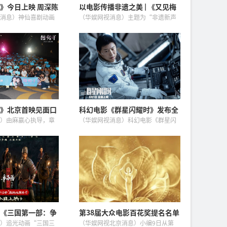
》今日上映 周深陈
以电影传播非遗之美 | 《又见梅
曲《全世界的雨》
兰芳》重映——非遗主题纪录电
消息）神仙喜剧动画
（华娱网视消息）主题为“非遗新声
影展映仪式启动
今日上映！电影主题
·国潮万象”的传统文化与非遗主题
》MV同步重磅释出，
纪录电影展映活动正式启动。本次影
嘉桦携手献声，唐恬作
展由中央新闻纪录电影制片厂（集
歌声诠释即...
团）主办，国家电影专资办、中国电
影...
》北京首映见面口
科幻电影《群星闪耀时》发布全
楠金靖演绎“命中注
新预告 正式官宣全国超前点映！
）由麻赢心执导，章
（华娱网视消息）科幻电影《群星闪
主演的夏日治愈电影
耀时》发布“找答案”版预告，影片
7月17日全国上映。7
双线叙事徐徐展开：2035年深空突发
《想你了》在北京举办
危机，1970年展开艰难营救，分处两
所有的朋友...
个时空的人们拼尽全力冲破...
《三国第一部：争
第38届大众电影百花奖提名名单
式上映
揭晓
）追光动画“三国三
（华娱网视北京消息）小编9日从第