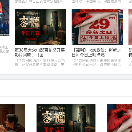
龙餐馆》今日正式官宣定档8月
国移动、中国电信、中国联通同
度
11日全国上映，同时发布定档预
步宣布，自2026年8月1日起，手
《
告及定档海报，并将于8月8日至
机号卡仅限官方渠道办理，第三
《
10日14:00-21:00举行全国超前
方互联网渠道全面停止相关服
法
点映...
务。这一纸公告...
联
童动画
第38届大众电影百花奖开幕
【福利】《蜘蛛侠：崭新之
闯恐龙
影片揭晓：《密
日》今日上映点燃
（华娱网视消息）第38届大众电
（华娱网视消息）由美国哥伦比
（
影百花奖开幕影片重磅揭晓！电
亚影片公司出品、漫威影业联合
大
影《密档》正式确定为本届百花
出品的暑期超级巨制《蜘蛛侠：
作
奖开幕影片，将于8月7日在第38
崭新之日》今日全国上映，领先
杭
届大众电影百花奖开幕式首映。
北美2天，中国观众率先见证彼
份
同步对外正式发...
得・帕克的破茧重生之...
影