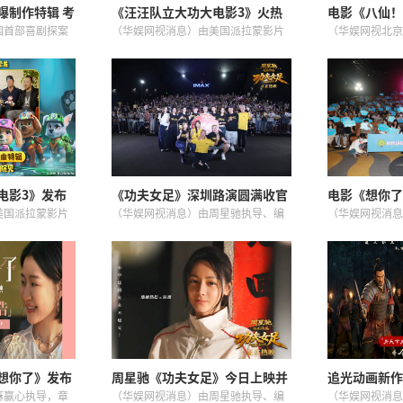
曝制作特辑 考
《汪汪队立大功大电影3》火热
电影《八仙！
关长安城
预售 32城限时点映暑期冒险准
嘉桦献唱主题
国首部喜剧探案
（华娱网视消息）由美国派拉蒙影片
（华娱网视北京
备出发
》今日发布“长
公司出品、改编自全球知名儿童动画
大片《八仙！》
制作特辑，向观
IP《汪汪队立大功》的全新大电影
曲《全世界的雨
关长安城”从无
《汪汪队立大功大电影3：勇闯恐龙
周深、Ella陈
辑中，制作团
岛》今日发布“准备出发”预告，
词、彭飞作曲，以
同...
电影3》发布
《功夫女足》深圳路演圆满收官
电影《想你了
 8月8日影
周星驰说观众的支持是我的动力
碑获赞 章若
美国派拉蒙影片
（华娱网视消息）由周星驰执导、编
（华娱网视消息
定的朋友”
球知名儿童动画
剧，张小斐、迪丽热巴、张艺兴领衔
若楠、金靖领衔
的全新大电影——
主演，刘嘉玲、佐藤健特别出演，艾
《想你了》将于
影3：勇闯恐龙
米、雪野、蔡思贝、胡予安、倪好特
月15日，电影
。这首...
别介绍的喜剧电影《功夫女足》爆
首映见面会，邀约
笑...
想你了》发布
周星驰《功夫女足》今日上映并
追光动画新作
友共担风雨共度
曝特辑海报 四大看点揭秘喜剧盛
洛阳》今日正
麻赢心执导，章
（华娱网视消息）由周星驰执导、编
（华娱网视消息