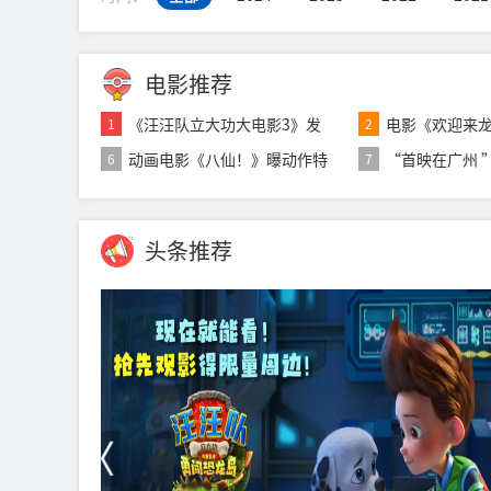
电影推荐
《汪汪队立大功大电影3》发
电影《欢迎来龙
1
2
布“暖心相伴”
月11日 文牧
动画电影《八仙！》曝动作特
“首映在广州 
6
7
辑 苏杭黄成希
活动在穗举办
头条推荐