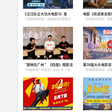
《汪汪队立大功大电影3》发
电影《欢迎来龙餐
布“暖心相伴”预告 暑假亲子观
11日 文牧野沈腾
（华娱网视消息）由美国派拉蒙影片
（华娱网视消息）电
影首选
闯中东
公司出品、改编自全球知名儿童动画
馆》今日正式官宣定档
IP《汪汪队立大功》的全新大电影——
上映，同时发布定档
《汪汪队立大功大电影3：勇闯恐龙
报，并将于8月8日至10
岛》今日曝光“暖心相伴”预告...
21:00举行全国超前点映
“首映在广州 ”《四渡》观影活
第38届大众电影
动在穗举办 观众在光影中汲取奋
物“京朵朵”正式
（华娱网视广州消息）2026 年 7 月
（华娱网视消息）当
进力量
28 日，由广州市电影家协会和博纳影
彩盛夏，第38届大众
业集团联合主办“首映在广州 ”纪念
下简称“百花奖”）
红军长征胜利 90 周年重点影片《四
方吉祥物“京朵朵”
渡》优秀电影...
宝”以组团形式惊艳亮相