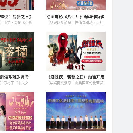
蛛侠：崭新之日》
动画电影《八仙！》曝动作特辑
暑期 预售、零点场
苏杭黄成希强强联手铸就超燃打
）由美国哥伦比亚影
（华娱网视消息）神仙喜剧动画大片
戏
威影业联合出品的暑
《八仙！》今日释出重磅动作特辑，
蛛侠：崭新之日》今
影片特邀武术指导苏杭、黄成希联手
先北美2天，中国观众
打造影片武打戏份，幕后创作思路首
克的破茧重生之...
次公开！电影《八仙！》由牟正洋
担...
解读艰难岁月背
《蜘蛛侠：崭新之日》预售开启
镌刻凡人坚守
内外交困之下蜘蛛侠如何破局重
）取材于“中央文
（华娱网视消息）由美国哥伦比亚影
生
电影《密档》，
片公司、漫威影业联合出品的暑期超
特辑后发布第二
级巨制《蜘蛛侠：崭新之日》正在火
特辑。影片将视角锚
爆预售中，目前预售票房已突破1000
面沦陷后的上海，彼时上
万！影片今日释出中国独家预售...