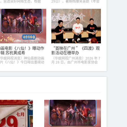
，营造良好网络生态，根据
29日），暑期档爆笑喜剧《年会
中华人民共和国网络安全法》
不能停2！》举办“笑出升势”北
中华人民共和国个人信息保护
京首映礼。导演董润年、总制片
》等法律、行政法规，国家互
人应萝佳，领衔主演张若昀、白
网信息办公室起草了《...
客，惊喜出演庄...
动画电影《八仙！》曝动作
“首映在广州 ”《四渡》观
特辑 苏杭黄成希
影活动在穗举办
华娱网视消息）神仙喜剧动画
（华娱网视广州消息）2026 年 7
片《八仙！》今日释出重磅动
月 28 日，由广州市电影家协会
特辑，影片特邀武术指导苏
和博纳影业集团联合主办“首映
、黄成希联手打造影片武打戏
在广州 ”纪念红军长征胜利 90
，幕后创作思路首次公开！电
周年重点影片《四渡》优秀电
《八仙！》由牟正洋担...
影...