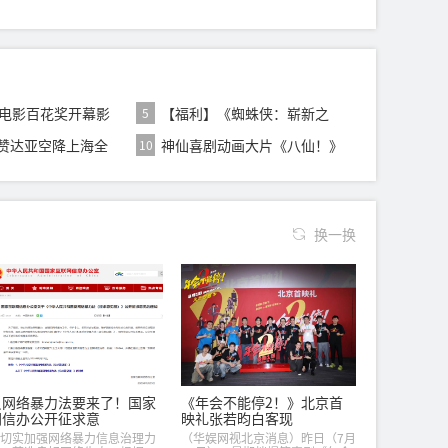
众电影百花奖开幕影
【福利】《蜘蛛侠：崭新之
5
密
日》今日上映点燃
赞达亚空降上海全
神仙喜剧动画大片《八仙！》
10
蜘蛛
曝情义特辑 凡
换一换
反网络暴力法要来了！国家
《年会不能停2！》北京首
网信办公开征求意
映礼张若昀白客现
切实加强网络暴力信息治理力
（华娱网视北京消息）昨日（7月