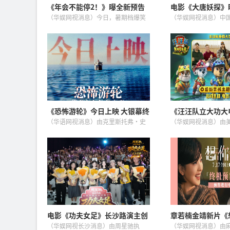
《年会不能停2！》曝全新预告
电影《大唐妖探》
海报，张若昀、白客整顿职场爆
究入微匠心打造机
（华娱网视消息）今日，暑期档爆笑
（华娱网视消息）中
笑逆袭
喜剧《年会不能停2！》重磅释出“就
动画电影《大唐妖探
是要升!”版预告和“迈向新癫疯”版
安城！动起来啦！”
海报，张若昀饰演的刘奔与白客饰演
众全面揭开这座“机
的马杰联手整顿歪风邪气，一路...
到有的创作全貌。特
队...
《恐怖游轮》今日上映 大银幕终
《汪汪队立大功大
见循环真相
后街男孩主题曲特辑
（华语网视消息）由克里斯托弗·史
（华娱网视消息）由
院见
密斯执导，梅利莎·乔治领衔主演的
公司出品、改编自全
悬疑电影《恐怖游轮》今日正式全国
IP《汪汪队立大功》
上映。这部被全球影迷奉为“无限循
《汪汪队立大功大电
环题材鼻祖”的作品，自2009年...
岛》今日发布主题曲特辑
电影《功夫女足》长沙路演主创
章若楠金靖新片《
走心分享 跨代际热爱点燃“心中
终极预告 人生挚
（华娱网视长沙消息）由周星驰执
（华娱网视消息）由