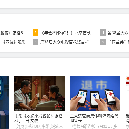
餐馆》定档8
《年会不能停2！》北京首映
第38届大
3
4
礼张若昀白客现
片揭晓：《
”《四渡》观影
第38届大众电影百花奖吉祥
“荷兰弟”
8
9
物“京朵朵”正
网刷屏 《
电影《欢迎来龙餐馆》定档
三大运营商集体叫停网络代
8月11日 文牧
理售卡
（华娱网视消息）电影《欢迎来
（华娱网视消息）7月31日，中
为