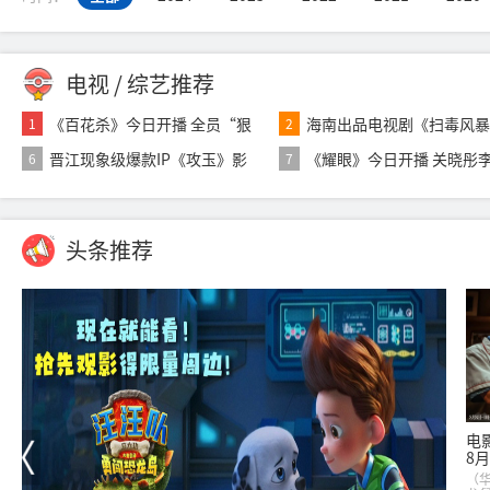
电视 / 综艺推荐
《百花杀》今日开播 全员“狠
海南出品电视剧《扫毒风
1
2
人”飒爽入局
荣获白玉兰奖最
晋江现象级爆款IP《攻玉》影
《耀眼》今日开播 关晓彤
6
7
视化开机 曾
锐携手开启扎
头条推荐
电
8月
（