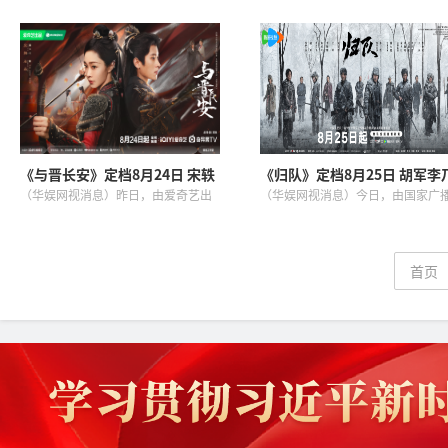
担当
担当
《猎豹》在湖南卫视、芒果TV、腾讯
北京爱奇艺科技有限公司出品，北
视频正式开播！该剧由五百担任总导
完美世界影视有限公司、北京新力
演，陈泳旭、田键担任导演，翟小
影视文化有限公司、东阳京雨影视
乐、董俊杰等担任编剧，史彭元...
化传媒有限公司、北京宝昇影视文
化...
《与晋长安》定档8月24日 宋轶
《归队》定档8月25日 胡军李
丞磊一恋三谈演绎极致宿命情缘
文领衔再现东北抗联普通战士
（华娱网视消息）昨日，由爱奇艺出
（华娱网视消息）今日，由国家广
灵史诗
品，陕文投艺达影视、中子星影业、
电视总局重点指导，弘扬正确的二
儒意影业、胖胖熊制作、恒星引力联
史观而创作的主题电视剧《归队》
合出品，龚宇担任出品人，柯利明、
布群像海报和预告正式宣布定档，
黄勇、王一栩、王嘉杰担任联合出
于8月25日起登陆CCTV-8黄...
品...
首页