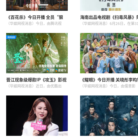
《百花杀》今日开播 全员“狠
海南出品电视剧《扫毒风暴》
人”飒爽入局演绎暗香牵绊
获白玉兰奖最佳摄影奖
（华娱网视消息）今日，由腾讯视
（华娱网视消息）6月26日，在第3
频、耀客文化联合出品，钟青执导，
届上海电视节白玉兰奖颁奖典礼上
何宜谦（何与）、孟子义领衔主演
由海南本土企业海南文信传媒有限
（按姓氏笔画排序），孔雪儿、叶新
司出品的电视剧《扫毒风暴》荣获
（叶祖新）、何润东、张峻宁、陈鹤
佳摄影奖。该奖项肯定了剧集独...
一、...
晋江现象级爆款IP《攻玉》影视
《耀眼》今日开播 关晓彤李昀
化开机 曾舜晞鹤男领衔主演
携手开启扎扎亭盛夏怦然心动
（华娱网视消息）近日，由优酷出
（华娱网视消息）今日，由儒意影
品，昆山数字梦工场、金影科技联合
业、左城右隅、儒意电影、芒果TV
出品，星河工作室承制，总制片人张
品，改编自晋江文学城作者时玖远
元欢，制片人刘佳【A.L.U】，侣皓吉
名小说，祝东宁执导，刘飞编剧，
吉执导，改编自晋江文学城凝陇...
晓彤、李昀锐领衔主演，高露、鲍
起...