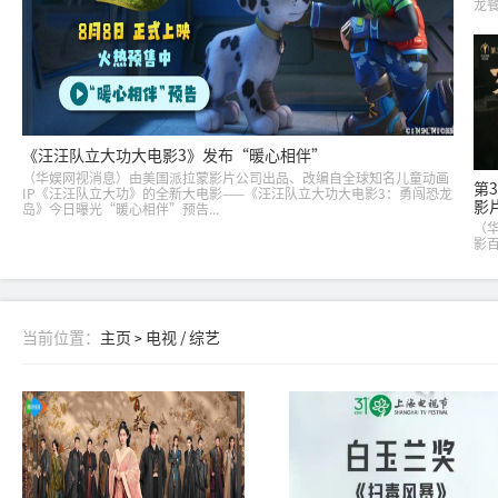
龙
1
告
10
点映.
《汪汪队立大功大电影3》发布“暖心相伴”
（华娱网视消息）由美国派拉蒙影片公司出品、改编自全球知名儿童动画
第
IP《汪汪队立大功》的全新大电影——《汪汪队立大功大电影3：勇闯恐龙
影
岛》今日曝光“暖心相伴”预告...
（
影
影
奖开
届
同步
当前位置：
主页
电视 / 综艺
>