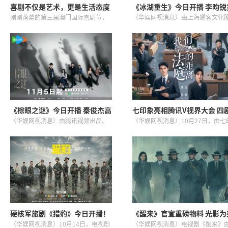
喜剧不仅是艺术，更是生活态度
《冰湖重生》今日开播 李昀锐
马丽、陈鲁豫、卫诗雅跨界对话
杨钿甜张康乐上演爽虐纠葛
刚刚落幕的第三届澳门国际喜剧节，
（华娱网视消息）由上海耀客文化
近日在澳门伦敦人格林威治宴会厅举
份有限公司出品，侣皓吉吉执导，
行「HER WAY」女性创作者跨界对话
祎编剧，张萌担任总制片人，李昀
论坛。连续三届喜剧节发起人马丽与
锐、黄杨钿甜、张康乐领衔主演，
陈鲁豫、卫诗雅三位女性创作...
梦特邀主演，李孝谦领衔主演，李
特...
《棕眼之谜》今日开播 秦俊杰高
七印象亮相腾讯V视界大会 四
能上演多视角推理“解谜”真相
连发彰显多元布局
（华娱网视消息）由腾讯视频出品、
（华娱网视消息）10月27日，由七
灵河文化联合出品，白一骢担纲编
象文化出品的《我们与法庭的距离
剧，卫立洲执导，秦俊杰、黄梦莹、
《待我醒来时》《疯狂的黑鱼》《
汪铎领衔主演，傅菁主演的爱情悬疑
峡观山》四部剧集作品重磅亮相202
剧《棕眼之谜》今日（11月5日）1...
腾讯视频V视界大会。题材...
硬核军旅剧《猎豹》今日开播！
《醒来》官宣重磅物料 光影为
人民军队淬火成钢 热血青春彰显
照破长夜 “代号觉醒”书写家
（华娱网视消息）10月14日，电视剧
（华娱网视消息）电视剧《醒来》