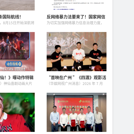
首条国际航线！
反网络暴力法要来了！国家网信
办公开征求意见
，8月15日开始深航将
为切实加强网络暴力信息治理力度，
机执飞深圳至伦敦的航
营造良好网络生态，根据《中华人民
、六由A350执飞，周
共和国网络安全法》《中华人民共和
30执飞。2026年6月
国个人信息保护法》等法律、行政法
规，国家互联网信息办公室起草了
《...
仙！》曝动作特辑
“首映在广州 ”《四渡》观影活
强联手铸就超燃打
动在穗举办 观众在光影中汲取奋
）神仙喜剧动画大片
（华娱网视广州消息）2026 年 7 月
进力量
释出重磅动作特辑，
28 日，由广州市电影家协会和博纳影
导苏杭、黄成希联手
业集团联合主办“首映在广州 ”纪念
份，幕后创作思路首
红军长征胜利 90 周年重点影片《四
八仙！》由牟正洋
渡》优秀电影...