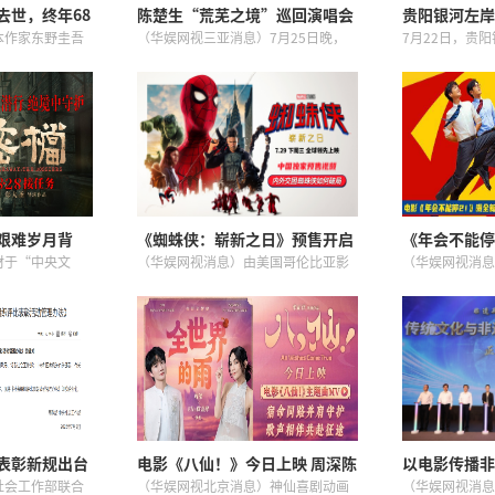
去世，终年68
陈楚生“荒芜之境”巡回演唱会
贵阳银河左岸
三亚站昨晚开唱
男演员张康乐
本作家东野圭吾
（华娱网视三亚消息）7月25日晚，
7月22日，贵
直肠癌去世，终
三亚市体育中心白鹭体育场灯火璀
告称，原计划于
借直木奖获奖作
璨，歌声与海风交织。陈楚生“荒芜
办的贵阳银河左
》以及被改编成影
之境”2026巡回演唱会三亚站在此举
办，并提供退票
受欢...
行。这场恰逢其45岁生日的“...
案；8月2日的演
艰难岁月背
《蜘蛛侠：崭新之日》预售开启
《年会不能停
凡人坚守
内外交困之下蜘蛛侠如何破局重
海报，张若昀
材于“中央文
（华娱网视消息）由美国哥伦比亚影
（华娱网视消息
生
笑逆袭
《密档》，
片公司、漫威影业联合出品的暑期超
喜剧《年会不能
后发布第二
级巨制《蜘蛛侠：崭新之日》正在火
是要升!”版预
。影片将视角锚
爆预售中，目前预售票房已突破1000
海报，张若昀饰
后的上海，彼时上
万！影片今日释出中国独家预售...
的马杰联手整顿歪
表彰新规出台
电影《八仙！》今日上映 周深陈
以电影传播非遗
评比表彰活动
嘉桦献唱主题曲《全世界的雨》
兰芳》重映—
社会工作部联合
（华娱网视北京消息）神仙喜剧动画
（华娱网视消息