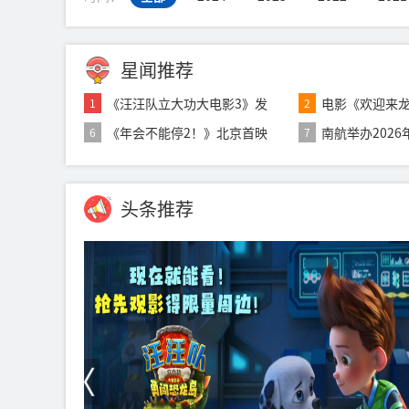
星闻推荐
《汪汪队立大功大电影3》发
电影《欢迎来龙
1
2
布“暖心相伴”
月11日 文牧
《年会不能停2！》北京首映
南航举办202
6
7
礼张若昀白客现
发布会
头条推荐