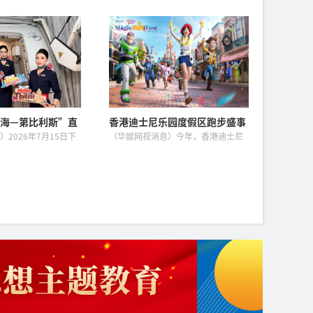
动
传统文化与非遗主题
密斯执导，梅利莎·乔治领衔主演的
动正式启动。本次影
悬疑电影《恐怖游轮》今日正式全国
录电影制片厂（集
上映。这部被全球影迷奉为“无限循
电影专资办、中国电
环题材鼻祖”的作品，自2009年...
海—第比利斯”直
香港迪士尼乐园度假区跑步盛事
全面升级 全新“奇妙跑步嘉年华
2026年7月15日下
（华娱网视消息）今年，香港迪士尼
85航班满载首航旅客从
乐园度假区（香港迪士尼）将深受宾
场出港，直飞格鲁吉
客喜爱的年度盛事“10K 周末”全面
，标志着长三角地区
升级为“奇妙跑步嘉年华－AIA
的直飞...
Vitality健康程式全力...