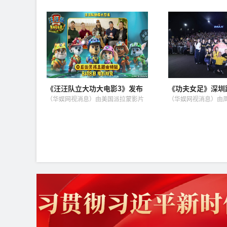
备出发
公司出品、改编自全球知名儿童动画
公开《社会组织评比
IP《汪汪队立大功》的全新大电影
法》，自2026年8月
《汪汪队立大功大电影3：勇闯恐龙
明确，社会组织开展
岛》今日发布“准备出发”预告，
须经批准并实施项目清单
同...
《汪汪队立大功大电影3》发布
《功夫女足》深圳
后街男孩主题曲特辑 8月8日影
周星驰说观众的支
（华娱网视消息）由美国派拉蒙影片
（华娱网视消息）由
院见
公司出品、改编自全球知名儿童动画
剧，张小斐、迪丽热
IP《汪汪队立大功》的全新大电影——
主演，刘嘉玲、佐藤
《汪汪队立大功大电影3：勇闯恐龙
米、雪野、蔡思贝、
岛》今日发布主题曲特辑。这首...
别介绍的喜剧电影《
笑...