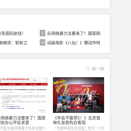
 首条国际航线！
反网络暴力法要来了！国家网
5
信办公开征求意
蜘蛛侠：崭新之
动画电影《八仙！》曝动作特
10
映点燃
辑 苏杭黄成希
换一换
反网络暴力法要来了！国家
《年会不能停2！》北京首
网信办公开征求意
映礼张若昀白客现
切实加强网络暴力信息治理力
（华娱网视北京消息）昨日（7月