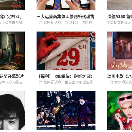
馆》定档8月
三大运营商集体叫停网络代理售
深航A350 
蒋奇明带中餐
卡
影《欢迎来龙餐
（华娱网视消息）7月31日，中国移
据OTA数据显示
8月11日全国
动、中国电信、中国联通同步宣布，
启用A350飞
预告及定档海
自2026年8月1日起，手机号卡仅限官
线，每周一、三
日14:00-
方渠道办理，第三方互联网渠道全面
五、周日仍由A3
...
停止相关服务。这一纸公告...
30日，深航...
百花奖开幕影片
【福利】《蜘蛛侠：崭新之日》
动画电影《八
今日上映点燃暑期 预售、零点场
苏杭黄成希强
8届大众电影百
（华娱网视消息）由美国哥伦比亚影
（华娱网视消息
均破票房纪录
戏
晓！电影《密
片公司出品、漫威影业联合出品的暑
《八仙！》今日
百花奖开幕影
期超级巨制《蜘蛛侠：崭新之日》今
影片特邀武术指
38届大众电影百
日全国上映，领先北美2天，中国观众
打造影片武打戏
外正式发...
率先见证彼得・帕克的破茧重生之...
次公开！电影《
担...