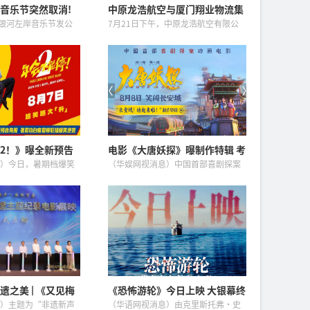
音乐节突然取消!
中原龙浩航空与厦门翔业物流集
道歉
团签署航空货运发展合作框架协
阳银河左岸音乐节发公
7月21日下午，中原龙浩航空有限公
议
8月1日在贵州贵阳举
司与厦门翔业物流集团在厦门举行航
岸音乐节将延期举
空货运发展合作框架协议签约仪式，
政策及机酒补偿方
中原龙浩航空总经理杨翠生与厦门翔
出正常举办。演出...
业物流集团党委书记、董事长李国...
2！》曝全新预告
电影《大唐妖探》曝制作特辑 考
、白客整顿职场爆
究入微匠心打造机关长安城
）今日，暑期档爆笑
（华娱网视消息）中国首部喜剧探案
停2！》重磅释出“就
动画电影《大唐妖探》今日发布“长
告和“迈向新癫疯”版
安城！动起来啦！”制作特辑，向观
演的刘奔与白客饰演
众全面揭开这座“机关长安城”从无
风邪气，一路...
到有的创作全貌。特辑中，制作团
队...
之美 | 《又见梅
《恐怖游轮》今日上映 大银幕终
—非遗主题纪录电
见循环真相
）主题为“非遗新声
（华语网视消息）由克里斯托弗·史