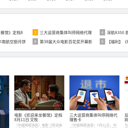
餐馆》定档8
三大运营商集体叫停网络代理
深航A350
3
4
售卡
6年南航空厨月饼
第38届大众电影百花奖开幕影
【福利】《
8
9
片揭晓：《密
日》今日上
电影《欢迎来龙餐馆》定档
三大运营商集体叫停网络代
8月11日 文牧
理售卡
（华娱网视消息）电影《欢迎来
（华娱网视消息）7月31日，中
为