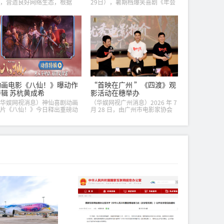
，营造良好网络生态，根据
29日），暑期档爆笑喜剧《年会
中华人民共和国网络安全法》
不能停2！》举办“笑出升势”北
中华人民共和国个人信息保护
京首映礼。导演董润年、总制片
》等法律、行政法规，国家互
人应萝佳，领衔主演张若昀、白
网信息办公室起草了《...
客，惊喜出演庄...
动画电影《八仙！》曝动作
“首映在广州 ”《四渡》观
特辑 苏杭黄成希
影活动在穗举办
华娱网视消息）神仙喜剧动画
（华娱网视广州消息）2026 年 7
片《八仙！》今日释出重磅动
月 28 日，由广州市电影家协会
特辑，影片特邀武术指导苏
和博纳影业集团联合主办“首映
、黄成希联手打造影片武打戏
在广州 ”纪念红军长征胜利 90
，幕后创作思路首次公开！电
周年重点影片《四渡》优秀电
《八仙！》由牟正洋担...
影...