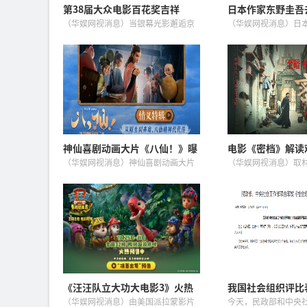
第38届大众电影百花奖吉祥
日本作家东野圭吾
物“京朵朵”正式官宣
岁
（华娱网视消息）当银幕光影邂逅京
（华娱网视消息）日
彩盛夏，第38届大众电影百花奖（以
于当地时间23日因结
下简称“百花奖”）今日正式发布官
年68岁。东野圭吾凭
方吉祥物“京朵朵”。六位软萌“花
品《嫌疑人X的献身
宝”以组团形式惊艳亮相。百花奖...
视作品、在日本国内外广
神仙喜剧动画大片《八仙！》曝
电影《密档》解读
情义特辑 凡人同心书写侠义传承
后：乱世烟火镌刻
（华娱网视消息）神仙喜剧动画大片
（华娱网视消息）取
《八仙！》今日释出情义特辑，八位
库”真实历史的电影
凡人之间彼此扶持、代代相传的江湖
继“开箱必读”特辑
情义，细腻动人。电影《八仙！》由
支“绝境守护”特辑
牟正洋导演、编剧，正在全国热映
定1942年全面沦陷
中...
海孤岛...
《汪汪队立大功大电影3》火热
我国社会组织评比
预售 32城限时点映暑期冒险准
未经批准不得开展
（华娱网视消息）由美国派拉蒙影片
今天，民政部和中央