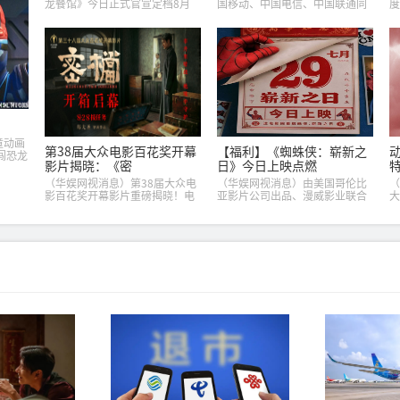
龙餐馆》今日正式官宣定档8月
国移动、中国电信、中国联通同
度
11日全国上映，同时发布定档预
步宣布，自2026年8月1日起，手
《
告及定档海报，并将于8月8日至
机号卡仅限官方渠道办理，第三
《
10日14:00-21:00举行全国超前
方互联网渠道全面停止相关服
法
点映...
务。这一纸公告...
联
童动画
第38届大众电影百花奖开幕
【福利】《蜘蛛侠：崭新之
闯恐龙
影片揭晓：《密
日》今日上映点燃
（华娱网视消息）第38届大众电
（华娱网视消息）由美国哥伦比
（
影百花奖开幕影片重磅揭晓！电
亚影片公司出品、漫威影业联合
大
影《密档》正式确定为本届百花
出品的暑期超级巨制《蜘蛛侠：
作
奖开幕影片，将于8月7日在第38
崭新之日》今日全国上映，领先
杭
届大众电影百花奖开幕式首映。
北美2天，中国观众率先见证彼
份
同步对外正式发...
得・帕克的破茧重生之...
影