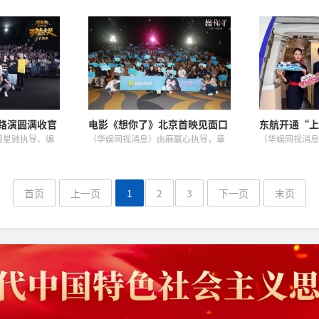
影展映仪式启
表彰活动管理办
大片《八仙！》今日上映！电影主题
·国潮万象”的
1日起施行。新规
曲《全世界的雨》MV同步重磅释出，
纪录电影展映活
评比表彰活动，
周深、Ella陈嘉桦携手献声，唐恬作
展由中央新闻纪
管理...
词、彭飞作曲，以歌声诠释即...
团）主办，国家
影...
路演圆满收官
电影《想你了》北京首映见面口
东航开通“上
持是我的动力
碑获赞 章若楠金靖演绎“命中注
飞航线
周星驰执导、编
（华娱网视消息）由麻赢心执导，章
（华娱网视消息）
定的朋友”
巴、张艺兴领衔
若楠、金靖领衔主演的夏日治愈电影
午，东航MU2
健特别出演，艾
《想你了》将于7月17日全国上映。7
上海浦东国际机
胡予安、倪好特
月15日，电影《想你了》在北京举办
亚首都第比利斯
功夫女足》爆
首映见面会，邀约所有的朋友...
首条通往格鲁吉亚
首页
上一页
1
2
3
下一页
末页