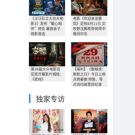
《汪汪队立大功大电
电影《欢迎来龙餐
影3》发布“暖心相
馆》定档8月11日 文
伴”预告 暑假亲子
牧野沈腾蒋奇明带中
观影首选
餐闯中东
第38届大众电影百
【福利】《蜘蛛侠：
花奖开幕影片揭晓：
崭新之日》今日上映
《密档》
点燃暑期 预售、零
点场均破票房纪录
独家专访