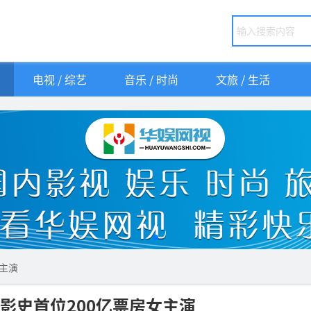
电视 / 综艺
音乐 / 时尚
文旅 / 生活
主演
影史首位200亿票房女主演