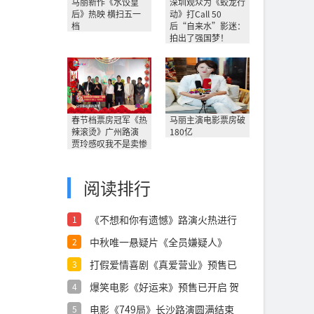
马丽新作《水饺皇
深圳观众为《蛟龙行
后》热映 横扫五一
动》打Call 50
档
后“自来水”影迷：
拍出了强国梦！
春节档票房冠军《热
马丽主演电影票房破
辣滚烫》广州路演
180亿
贾玲感叹我不是卖惨
阅读排行
《不想和你有遗憾》路演火热进行
1
中 诚意之
中秋唯一悬疑片《全员嫌疑人》
2
915小沈
打假爱情喜剧《真爱营业》预售已
3
开启，假情
爆笑电影《好运来》预售已开启 贺
4
岁喜剧第
电影《749局》长沙路演圆满结束
5