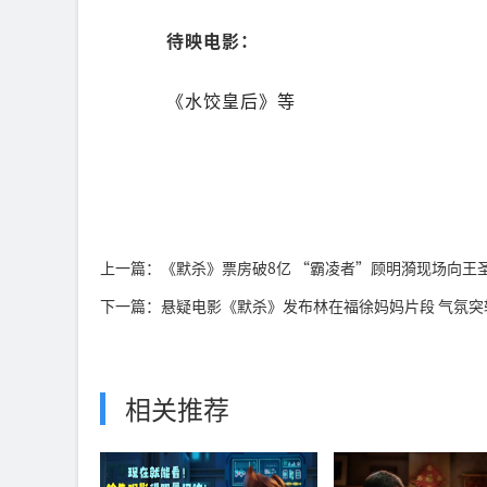
待映电影：
《水饺皇后》等
上一篇：《默杀》票房破8亿 “霸凌者”顾明漪现场向王
下一篇：悬疑电影《默杀》发布林在福徐妈妈片段 气氛突
相关推荐