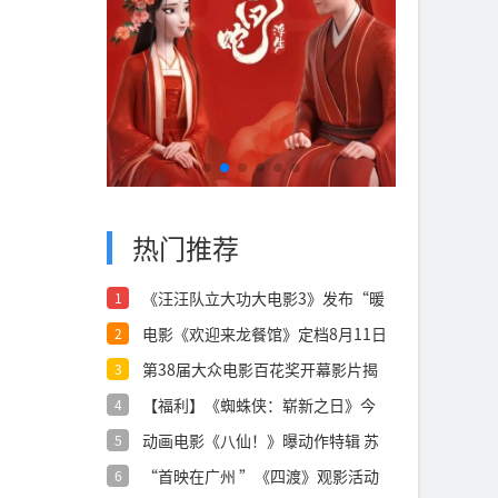
热门推荐
《汪汪队立大功大电影3》发布“暖
1
心相伴”
电影《欢迎来龙餐馆》定档8月11日
2
文牧
第38届大众电影百花奖开幕影片揭
3
晓：《密
【福利】《蜘蛛侠：崭新之日》今
4
日上映点燃
动画电影《八仙！》曝动作特辑 苏
5
杭黄成希
“首映在广州 ”《四渡》观影活动
6
在穗举办