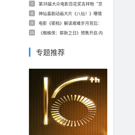
第38届大众电影百花奖吉祥物“京
7
朵朵”正
神仙喜剧动画大片《八仙！》曝情
8
义特辑 凡
电影《密档》解读艰难岁月背后：
9
乱世烟火镌
《蜘蛛侠：崭新之日》预售开启 内
10
外交困之
专题推荐