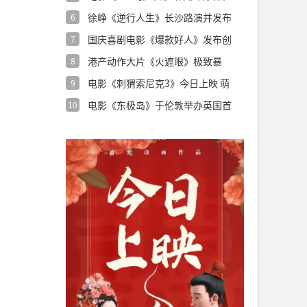
用心创
徐峥《逆行人生》长沙路演并发布
6
特辑 沈腾
国庆喜剧电影《爆款好人》发布创
7
意视频 葛
港产动作大片《火遮眼》极致暴
8
力“解压更解
电影《刺猬索尼克3》今日上映 萌
9
酷超英燃
电影《东极岛》于伦敦举办英国首
10
映礼 制作