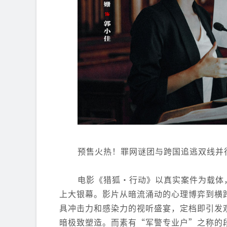
预售火热！罪网谜团与跨国追逃双线并
电影《猎狐·行动》以真实案件为载体
上大银幕。影片从暗流涌动的心理博弈到横
具冲击力和感染力的视听盛宴，定档即引发
暗极致塑造。而素有“军警专业户”之称的