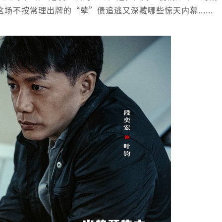
不按常理出牌的“孽”债追逃又深藏哪些惊天内幕......