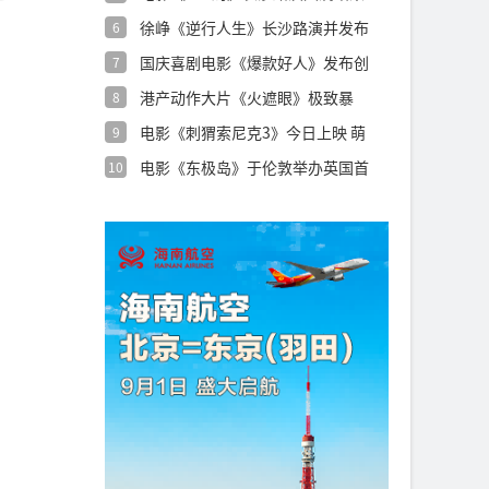
用心创
徐峥《逆行人生》长沙路演并发布
6
特辑 沈腾
国庆喜剧电影《爆款好人》发布创
7
意视频 葛
港产动作大片《火遮眼》极致暴
8
力“解压更解
电影《刺猬索尼克3》今日上映 萌
9
酷超英燃
电影《东极岛》于伦敦举办英国首
10
映礼 制作