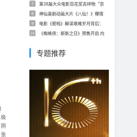
第38届大众电影百花奖吉祥物“京
7
朵朵”正
神仙喜剧动画大片《八仙！》曝情
8
义特辑 凡
电影《密档》解读艰难岁月背后：
9
乱世烟火镌
《蜘蛛侠：崭新之日》预售开启 内
10
外交困之
专题推荐
搬
现极
与阴
、张