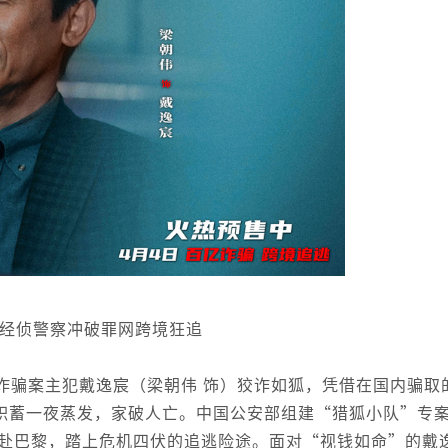
 经侦警察冲破罪网跨境狂追
诈骗案主犯戴逸宸（梁朝伟 饰）狡诈如狐，凭借在国内骗取
积蓄一夜蒸发，家破人亡。中国公安部组建“猎狐小队”专
远赴巴黎，踏上危机四伏的追逃险途。面对“视钱如命”的戴