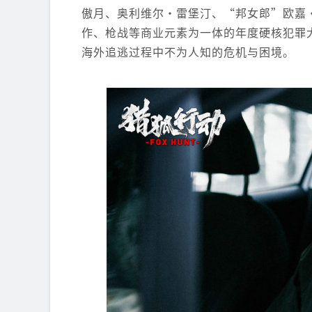
傲月、奥利维尔·雷堡汀、“邦女郎”欧嘉
作、枪战等商业元素为一体的年度硬核犯罪
海外追逃过程中不为人知的危机与困境。