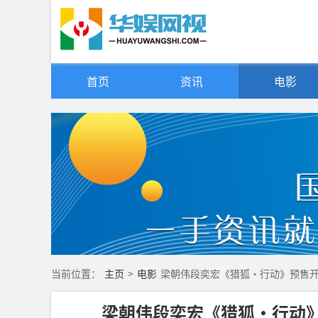
首页
资讯
电影
当前位置：
主页
>
电影
梁朝伟段奕宏《猎狐·行动》预售开启
梁朝伟段奕宏《猎狐·行动》