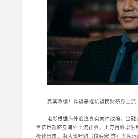
真案改编！诈骗恶棍坑骗民财跻身上流
电影根据海外追逃真实案件改编，金融
百亿巨款跻身海外上流社会，上万百姓毕生
极速出击，由队长叶钧（段奕宏 饰）率队