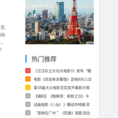
亿百
国际
时，
年
热门推荐
《汪汪队立大功大电影3》发布“暖
1
心相伴”
电影《欢迎来龙餐馆》定档8月11日
2
文牧
第38届大众电影百花奖开幕影片揭
3
晓：《密
【福利】《蜘蛛侠：崭新之日》今
4
日上映点燃
动画电影《八仙！》曝动作特辑 苏
5
杭黄成希
“首映在广州 ”《四渡》观影活动
6
在穗举办