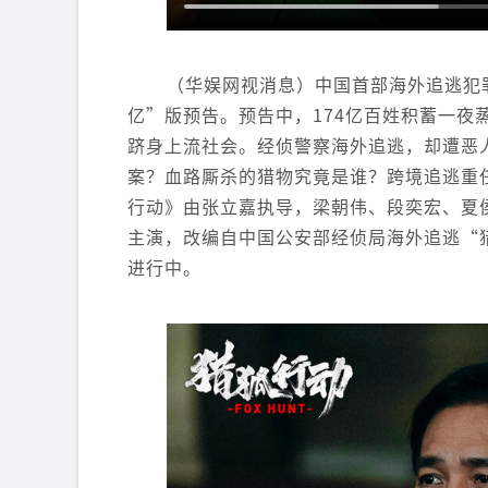
（华娱网视消息）中国首部海外追逃犯罪
亿”版预告。预告中，174亿百姓积蓄一
跻身上流社会。经侦警察海外追逃，却遭恶人设
案？血路厮杀的猎物究竟是谁？跨境追逃重
行动》由张立嘉执导，梁朝伟、段奕宏、夏
主演，改编自中国公安部经侦局海外追逃“猎
进行中。