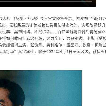
大片 《猎狐·行动》今日官宣预售开启，并发布“追回17
夜蒸发，嚣张跋扈的诈骗老赖狂卷百亿潜逃海外，实现阶级跃升
套、黑帮围堵、枪战追杀......百亿黑钱洗白背后竟另藏命
任将如何收网？悬念升级，火力全开，罪恶难逃。电影《猎
侯云姗领衔主演，张傲月、奥利维尔·雷堡汀、欧嘉·柯瑞
狐行动”真实案件，将于2025年4月4日全国公映，预售火