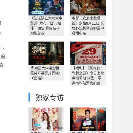
《汪汪队立大功大电
电影《欢迎来龙餐
4
影3》发布“暖心相
馆》定档8月11日 文
伴”预告 暑假亲子
牧野沈腾蒋奇明带中
，
观影首选
餐闯中东
狐·
兰寇
热
第38届大众电影百
【福利】《蜘蛛侠：
花奖开幕影片揭晓：
崭新之日》今日上映
《密档》
点燃暑期 预售、零
点场均破票房纪录
独家专访