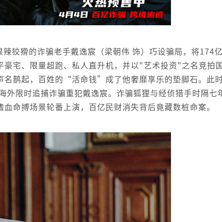
狠辣狡猾的诈骗老手戴逸宸（梁朝伟 饰）巧设骗局，将174
平豪宅、限量超跑、私人直升机，并以"艺术投资"之名竞拍
声名鹊起，百姓的“活命钱”成了他奢靡享乐的垫脚石。此
赴海外限时追捕诈骗重犯戴逸宸。诈骗狐狸与经侦猎手时隔七
嗜血命搏场景轮番上演，百亿民财消失背后竟藏数桩命案。