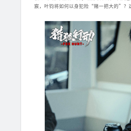
宸，叶钧将如何以身犯险“赌一把大的”？这场