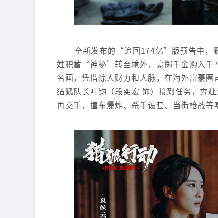
全新发布的“追回174亿”版预告中，
姓积蓄“神秘”转至境外，豪掷千金购入千
名画，凭借惊人财力和人脉，在海外富豪圈
猎狐队长叶钧（段奕宏 饰）接到任务，奔
再交手，撞车爆炸、杀手设套、当街枪战等