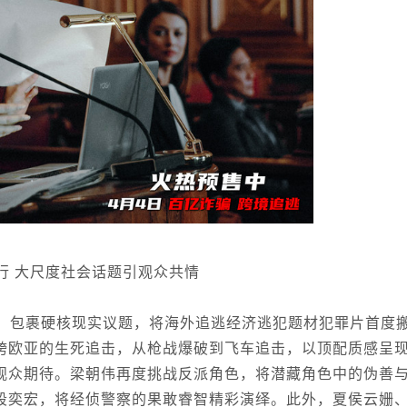
行 大尺度社会话题引观众共情
，包裹硬核现实议题，将海外追逃经济逃犯题材犯罪片首度
跨欧亚的生死追击，从枪战爆破到飞车追击，以顶配质感呈
观众期待。梁朝伟再度挑战反派角色，将潜藏角色中的伪善
段奕宏，将经侦警察的果敢睿智精彩演绎。此外，夏侯云姗