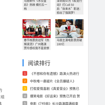
马丽新作《水饺皇
深圳观众为《蛟龙行
后》热映 横扫五一
动》打Call 50
档
后“自来水”影迷：
拍出了强国梦！
春节档票房冠军《热
马丽主演电影票房破
辣滚烫》广州路演
180亿
贾玲感叹我不是卖惨
阅读排行
《不想和你有遗憾》路演火热进行
1
中 诚意之
中秋唯一悬疑片《全员嫌疑人》
2
915小沈
打假爱情喜剧《真爱营业》预售已
3
的
开启，假情
爆笑电影《好运来》预售已开启 贺
案组
4
岁喜剧第
逸
电影《749局》长沙路演圆满结束
5