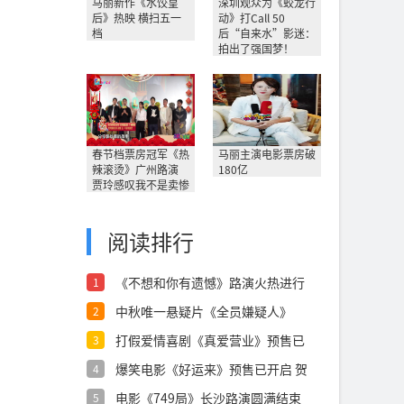
马丽新作《水饺皇
深圳观众为《蛟龙行
后》热映 横扫五一
动》打Call 50
档
后“自来水”影迷：
拍出了强国梦！
春节档票房冠军《热
马丽主演电影票房破
辣滚烫》广州路演
180亿
贾玲感叹我不是卖惨
阅读排行
《不想和你有遗憾》路演火热进行
1
中 诚意之
中秋唯一悬疑片《全员嫌疑人》
2
915小沈
打假爱情喜剧《真爱营业》预售已
3
开启，假情
爆笑电影《好运来》预售已开启 贺
4
岁喜剧第
电影《749局》长沙路演圆满结束
5