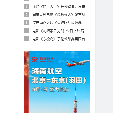
用心创
徐峥《逆行人生》长沙路演并发布
6
特辑 沈腾
国庆喜剧电影《爆款好人》发布创
7
意视频 葛
港产动作大片《火遮眼》极致暴
8
力“解压更解
电影《刺猬索尼克3》今日上映 萌
9
酷超英燃
电影《东极岛》于伦敦举办英国首
10
映礼 制作