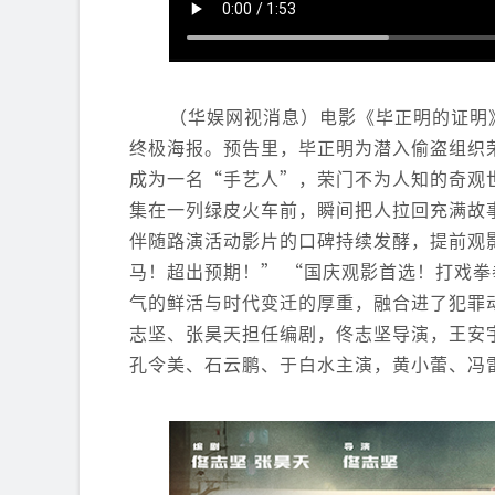
（华娱网视消息）电影《毕正明的证明
终极海报。预告里，毕正明为潜入偷盗组织荣
成为一名“手艺人”，荣门不为人知的奇观
集在一列绿皮火车前，瞬间把人拉回充满故
伴随路演活动影片的口碑持续发酵，提前观
马！超出预期！” “国庆观影首选！打戏拳
气的鲜活与时代变迁的厚重，融合进了犯罪
志坚、张昊天担任编剧，佟志坚导演，王安
孔令美、石云鹏、于白水主演，黄小蕾、冯