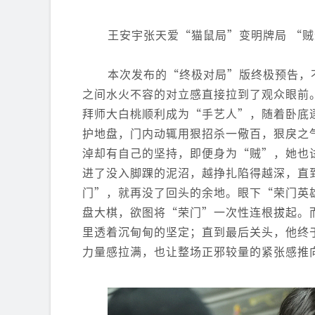
王安宇张天爱“猫鼠局”变明牌局 “贼
本次发布的“终极对局”版终极预告，
之间水火不容的对立感直接拉到了观众眼前。
拜师大白桃顺利成为“手艺人”，随着卧底
护地盘，门内动辄用狠招杀一儆百，狠戾之
淖却有自己的坚持，即便身为“贼”，她也
进了没入脚踝的泥沼，越挣扎陷得越深，直
门”，就再没了回头的余地。眼下“荣门英
盘大棋，欲图将“荣门”一次性连根拔起。
里透着沉甸甸的坚定；直到最后关头，他终
力量感拉满，也让整场正邪较量的紧张感推