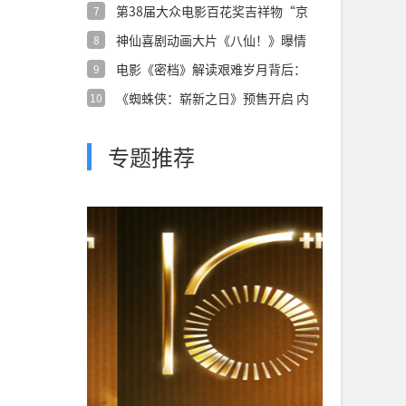
第38届大众电影百花奖吉祥物“京
7
朵朵”正
神仙喜剧动画大片《八仙！》曝情
8
义特辑 凡
电影《密档》解读艰难岁月背后：
9
乱世烟火镌
《蜘蛛侠：崭新之日》预售开启 内
10
外交困之
专题推荐
，