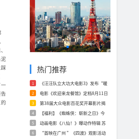
邪
，
规、
陷泥
像踩
热门推荐
荣
《汪汪队立大功大电影3》发布“暖
1
下一
心相伴”
预告
电影《欢迎来龙餐馆》定档8月11日
2
文牧
正的
第38届大众电影百花奖开幕影片揭
3
晓：《密
【福利】《蜘蛛侠：崭新之日》今
4
日上映点燃
动画电影《八仙！》曝动作特辑 苏
5
杭黄成希
“首映在广州 ”《四渡》观影活动
6
在穗举办