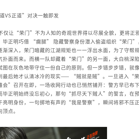
道VS正道”对决一触即发
不仅让“荣门”不为人知的奇观世界得以尽展全貌，更将正
毕正明巧借 “瘸腿” 隐藏警察身份潜入偷盗组织“荣门”
逐渐深入，荣门暗藏的江湖规矩也一一浮出水面，为了守帮
气扑面而来。而横一队却藏着“荣门”的另一面，大白桃深
试图在灰色地带守住一份自己的原则。但一步错步步错，就
到最后她才认清冰冷的现实—— “贼就是贼”。一旦进入“
雄会”召开在即，一场收网行动也已悄然铺开：警方早已布
而毕正明始终没忘初心，那句“抓尽天下贼人”的誓言，在
于亮明身份，一句掷地有声的“我是警察”，瞬间将邪不压
向顶点。