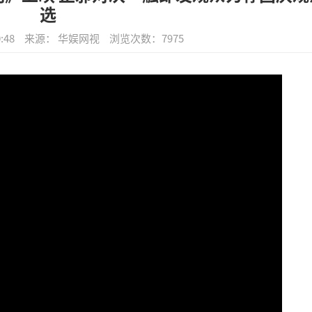
选
:48
来源： 华娱网视
浏览次数：
7975