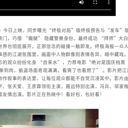
》今日上映，同步曝光“终极对局”版终极预告与“发车”
门，巧借 “瘸腿” 隐藏警察身份、最终成功 “拜师”大
世界也彻底展开，正邪信念的碰撞一触即发。终极海报一众
事感的江湖氛围里，画面中人物群像则表情各异，暗中藏戏
影的观众纷纷化身 “自来水”，力荐电影“绝对是国庆档黑
拳到肉，偷盗场面奇观满满，看爽了也看燃了” 。影片把江
动作叙事的表达里，让每位观众都能不自觉沉浸其中。影片
宇、张天爱、王彦霖领衔主演，聂远特别出演，冯兵、邬家
雷友情出演。影片正在热映中！看好包，包好看！