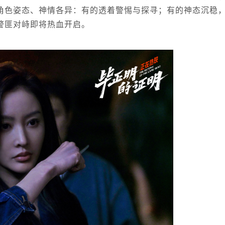
角色姿态、神情各异：有的透着警惕与探寻；有的神态沉稳
警匪对峙即将热血开启。