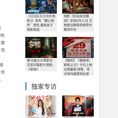
《汪汪队立大功大电
电影《欢迎来龙餐
影3》发布“暖心相
馆》定档8月11日 文
伴”预告 暑假亲子
牧野沈腾蒋奇明带中
版
观影首选
餐闯中东
白桃
人聚
。而
第38届大众电影百
【福利】《蜘蛛侠：
湖
花奖开幕影片揭晓：
崭新之日》今日上映
《密档》
点燃暑期 预售、零
由佟
点场均破票房纪录
楷、
独家专访