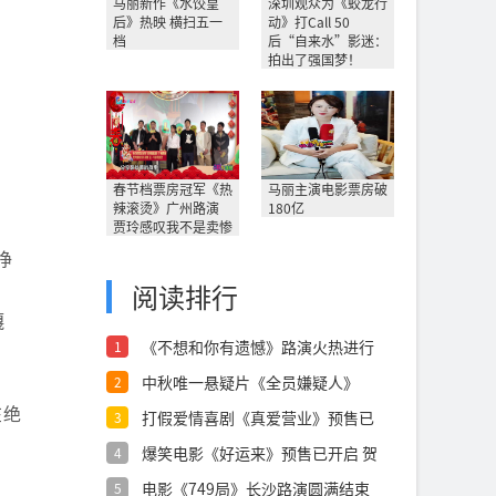
马丽新作《水饺皇
深圳观众为《蛟龙行
后》热映 横扫五一
动》打Call 50
档
后“自来水”影迷：
拍出了强国梦！
春节档票房冠军《热
马丽主演电影票房破
辣滚烫》广州路演
180亿
贾玲感叹我不是卖惨
挣
阅读排行
嘎
《不想和你有遗憾》路演火热进行
1
中 诚意之
中秋唯一悬疑片《全员嫌疑人》
2
915小沈
在绝
打假爱情喜剧《真爱营业》预售已
3
开启，假情
爆笑电影《好运来》预售已开启 贺
4
岁喜剧第
电影《749局》长沙路演圆满结束
5