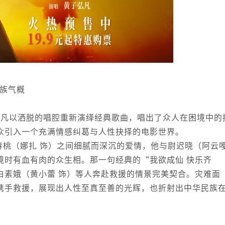
民族气概
弘凡以洒脱的唱腔重新演绎经典歌曲，唱出了众人在困境中的
众引入一个充满情感纠葛与人性抉择的电影世界。
春桃（娜扎 饰）之间细腻而深沉的爱情，他与尉迟晓（阿云
境时有血有肉的众生相。那一句经典的“我欲成仙 快乐齐
白素娥（黄小蕾 饰）等人奔赴救援的情景完美契合。灾难面
携手救援，展现出人性至真至善的光辉，也折射出中华民族