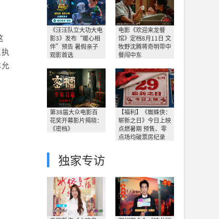
《汪汪队立大功大电
电影《欢迎来龙餐
这
影3》发布“暖心相
馆》定档8月11日 文
伴”预告 暑假亲子
牧野沈腾蒋奇明带中
江执
观影首选
餐闯中东
林允
第38届大众电影百
【福利】《蜘蛛侠：
花奖开幕影片揭晓：
崭新之日》今日上映
《密档》
点燃暑期 预售、零
点场均破票房纪录
独家专访