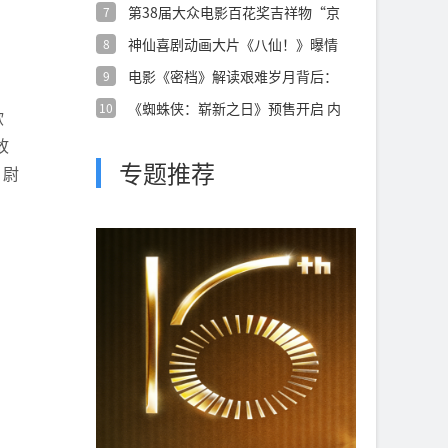
第38届大众电影百花奖吉祥物“京
7
朵朵”正
神仙喜剧动画大片《八仙！》曝情
8
义特辑 凡
电影《密档》解读艰难岁月背后：
9
乱世烟火镌
《蜘蛛侠：崭新之日》预售开启 内
10
欲
外交困之
故
专题推荐
；尉