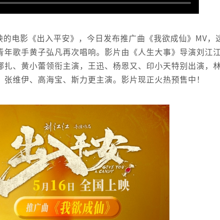
映的电影《出入平安》，今日发布推广曲《我欲成仙》MV，
青年歌手黄子弘凡再次唱响。影片由《人生大事》导演刘江
娜扎、黄小蕾领衔主演，王迅、杨恩又、印小天特别出演，
、张维伊、高海宝、斯力更主演。影片现正火热预售中！