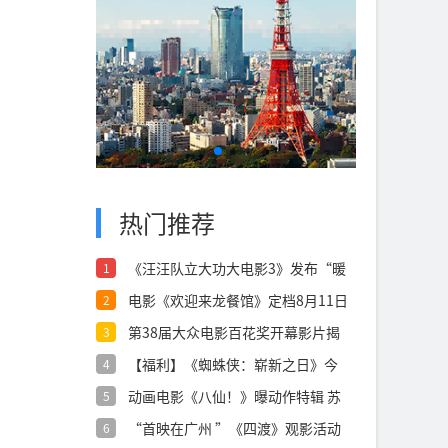
热门推荐
《汪汪队立大功大电影3》发布“暖
1
心相伴”
电影《欢迎来龙餐馆》定档8月11日
2
文牧
第38届大众电影百花奖开幕影片揭
3
晓：《密
【福利】《蜘蛛侠：崭新之日》今
4
日上映点燃
动画电影《八仙！》曝动作特辑 苏
5
杭黄成希
“首映在广州 ”《四渡》观影活动
6
在穗举办