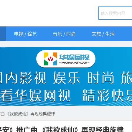
电视 / 综艺
音乐 / 时尚
文旅 / 生活
曲 《我欲成仙》再现经典旋律
安》推广曲 《我欲成仙》再现经典旋律