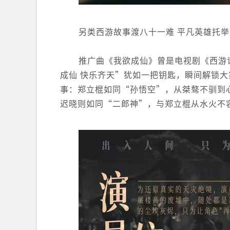
另类西游故事渡八十一难 平凡英雄托
推广曲《我欲成仙》曾是电视剧《西游
成仙 快乐齐天”犹如一把钥匙，瞬间解锁大
事：郑立棍如同“孙悟空”，从桀骜不驯到
迟晓则如同“二郎神”，与郑立棍从水火不