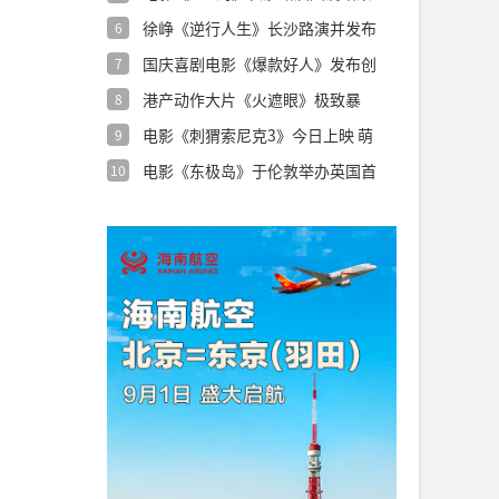
用心创
徐峥《逆行人生》长沙路演并发布
6
特辑 沈腾
国庆喜剧电影《爆款好人》发布创
7
意视频 葛
港产动作大片《火遮眼》极致暴
8
力“解压更解
电影《刺猬索尼克3》今日上映 萌
9
酷超英燃
电影《东极岛》于伦敦举办英国首
10
映礼 制作