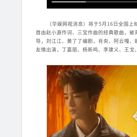
（华娱网视消息）将于5月16日全国上
首由赵小源作词、三宝作曲的经典歌曲，被
导，刘江江、黄了了编剧，肖央、阿云嘎、
友情出演，丁嘉丽、杨新鸣、李建义、王戈