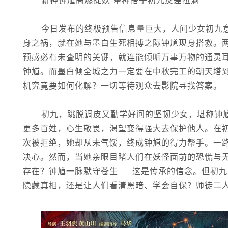
今日发布的终极预告信息量巨大，人间少女初九
身之祸，就在她与墨白生死相搏之际钟馗现身搭救。
预感必有未查明的关键，就连能倾听万事万物的通灵
钟馗。而墨白倾全城之力一定要在中秋完工的朝天塔
机究竟要如何化解？一切等待观众去影院寻找答案。
初九，跳脱调皮又勤学好问的坚韧少女，堪称钟
更多百姓，心生敬畏，渴望变得强大去保护他人。在
次被拒绝，她却从未气馁，终成钟馗的得力帮手。一
决心。然而，当她亲眼目睹人们在妖怪面前的恐慌与
存在？钟馗一脉默守苍生——这是传承的信念。但初
隐藏真相，还是让人们看清黑暗、学会自保？师徒二