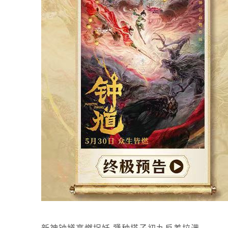
新神钟馗高燃捉妖 犟种搭子初九反差拉满