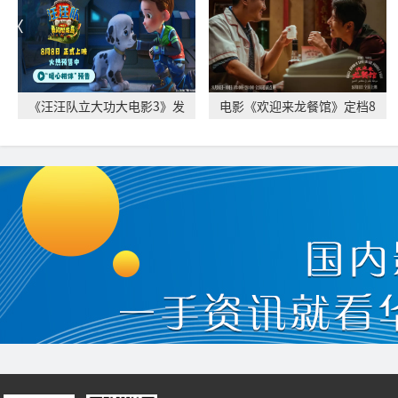
《汪汪队立大功大电影3》发
电影《欢迎来龙餐馆》定档8
布“暖心相伴”
月11日 文牧