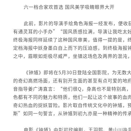
六一档合家欢首选 国风美学吸睛眼界大开
此前，影片的导演手绘角色海报一经发布，便收
有通灵耳的小手办”“国风质感拉满，导演让我吃太
终极海报同样延续了这种国风审美，值得一提的是，
定档海报中妖身墨白自上而下的压迫感，到终极海报
之中，眉眼如炬极尽威严，坐镇这场危及两界的混沌
《钟馗》即将在5月30日登陆全国影院，为无数
的奇幻高燃场面，还有别开生面的甚至有点可爱的地
音指导姜广涛直言：“他们很Q，身高也不是特别高
色都有不同的魅力和特质，他们一起让这个故事的血
奇幻热血的捉妖冒险。影片取自传统文化中的钟馗，
斯”如同一句誓言，从钟馗到初九亦是一种精神的传
电影《钟馗》由彭可欣编剧，王羽熙、黄山川执