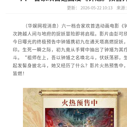
更新： 2026-05-22 10:13
来源
（华娱网视消息）六一档合家欢首选动画电影《
次跨越人间与地府的捉妖冒险即将启程。影片由彭可
今日曝光的终极预告中钟馗携初九在通天塔高燃捉妖
印。生死一瞬之际，初九竟从手臂中抽出了钟馗为其
斗。“祖师在上，吾以钟馗之名唤北斗，伏妖荡邪，
起发髻身披北斗，她又经历了什么？影片火热预售中，
皆燃！