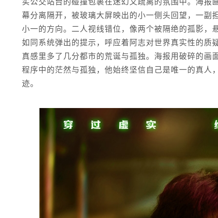
实公交站台的碰撞包裹在迷幻又疏离的氛围中。海报画
幕分离隔开，被玻璃大屏映出的小一侧头回望，一副
小一的方向。二人视线错位，像两个被隔绝的孤影，悬
如同系统弹出的提示，呼应着阿志对世界真实性的质
真感里多了几分都市的荒诞与孤独。海报用破碎的画
程序中的茫然与孤独，他始终坚信自己是唯一的真人
迹。