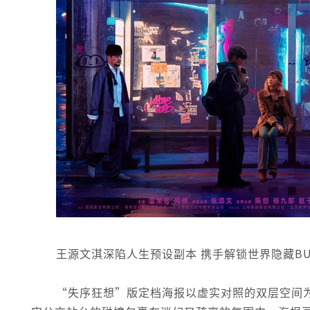
王源文淇深陷人生预设副本 携手解锁世界隐藏BU
“失序狂想”版定档海报以虚实对照的双层空间