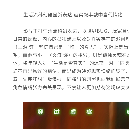
生活流科幻破圈新表达 虚实叙事戳中当代情绪
影片主打生活流科幻表达，以世界BUG、玩家
日常的反叛、内心的孤独迷茫以及对真实存在的追问
（王源 饰）坚信自己是 “唯一的真人”，实际上是
望，而他与小一（文淇 饰）的相遇，则是孤独灵魂在
体，将年轻人对 “生活是否真实” 的迷茫、对 “同
幻不再是悬浮的脑洞，而是成为映照现实情绪的镜子
着“失序狂想”版海报一同释出的剧照也向我们展示
角色情绪张力完美呈现，不禁让人更加期待这场虚实