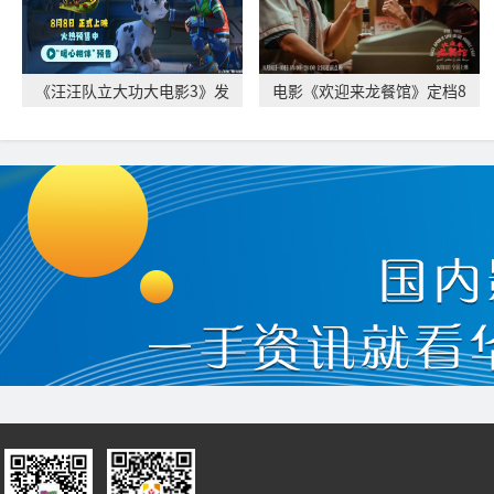
《汪汪队立大功大电影3》发
电影《欢迎来龙餐馆》定档8
布“暖心相伴”
月11日 文牧