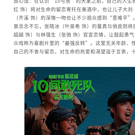
真心话：在认识“10号房”的大家之前，自己的人生
红 饰）将对生命的留恋寄托在美酒中，也让儿子大刘
（齐溪 饰）的深情一吻也让不少观众感到“意难平”
景念念不忘，张晓冰（叶泉希 饰）的童真与俏皮则将
超越 饰）与林强生（张弛 饰）官宣恋情，让鼓起勇
众戏称为喜剧片里的“最强反转”。这里无关年龄、性
自己的不舍与留恋，对生命的热爱和渴望溢于言表，