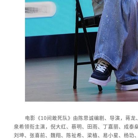
电影《10间敢死队》由陈思诚编剧、导演，蒋
泉希领衔主演，倪大红、蔡明、田雨、丁嘉丽、成泰
刘坤、张喜前、魏翔、陈祉希、梁植、易小星、杨玏