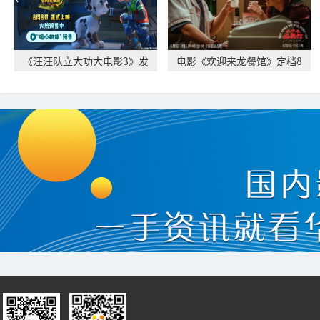
《汪汪队立大功大电影3》发
电影《欢迎来龙餐馆》定档8
布“暖心相伴”
月11日 文牧