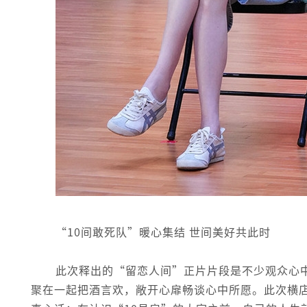
“10间敢死队”暖心集结 世间美好共此时
此次释出的“留恋人间”正片片段是不少观众心
聚在一起把酒言欢，敞开心扉畅谈心中所愿。此次横店