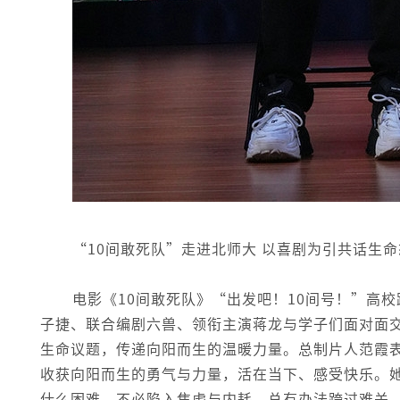
“10间敢死队”走进北师大 以喜剧为引共话生
电影《10间敢死队》“出发吧！10间号！”高
子捷、联合编剧六兽、领衔主演蒋龙与学子们面对面
生命议题，传递向阳而生的温暖力量。总制片人范霞
收获向阳而生的勇气与力量，活在当下、感受快乐。
什么困难，不必陷入焦虑与内耗，总有办法跨过难关