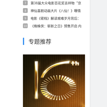
第38届大众电影百花奖吉祥物“京
7
朵朵”正
神仙喜剧动画大片《八仙！》曝情
8
义特辑 凡
电影《密档》解读艰难岁月背后：
9
乱世烟火镌
《蜘蛛侠：崭新之日》预售开启 内
10
外交困之
专题推荐