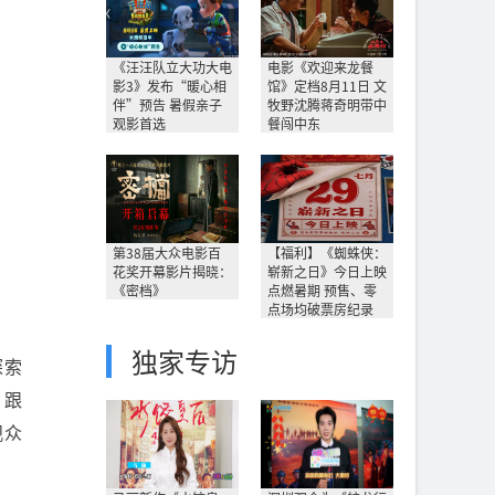
《汪汪队立大功大电
电影《欢迎来龙餐
影3》发布“暖心相
馆》定档8月11日 文
伴”预告 暑假亲子
牧野沈腾蒋奇明带中
观影首选
餐闯中东
第38届大众电影百
【福利】《蜘蛛侠：
花奖开幕影片揭晓：
崭新之日》今日上映
《密档》
点燃暑期 预售、零
点场均破票房纪录
独家专访
探索
，跟
观众