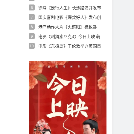
用心创
徐峥《逆行人生》长沙路演并发布
6
特辑 沈腾
国庆喜剧电影《爆款好人》发布创
7
意视频 葛
港产动作大片《火遮眼》极致暴
8
力“解压更解
电影《刺猬索尼克3》今日上映 萌
9
酷超英燃
电影《东极岛》于伦敦举办英国首
10
映礼 制作