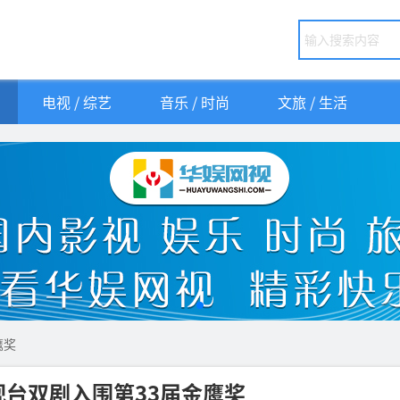
电视 / 综艺
音乐 / 时尚
文旅 / 生活
鹰奖
视台双剧入围第33届金鹰奖