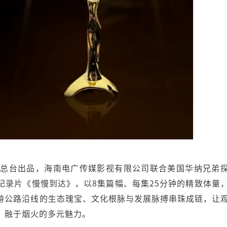
视总台出品，海南电广传媒影视有限公司联合美国华纳兄弟
纪录片《慢慢到达》，以8集篇幅、每集25分钟的精致体量
游公路沿线的生态瑰宝、文化根脉与发展脉搏串珠成链，让
、融于烟火的多元魅力。