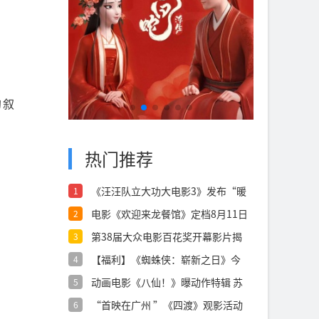
的叙
热门推荐
《汪汪队立大功大电影3》发布“暖
1
心相伴”
电影《欢迎来龙餐馆》定档8月11日
2
文牧
第38届大众电影百花奖开幕影片揭
3
晓：《密
【福利】《蜘蛛侠：崭新之日》今
4
日上映点燃
动画电影《八仙！》曝动作特辑 苏
5
杭黄成希
“首映在广州 ”《四渡》观影活动
6
在穗举办