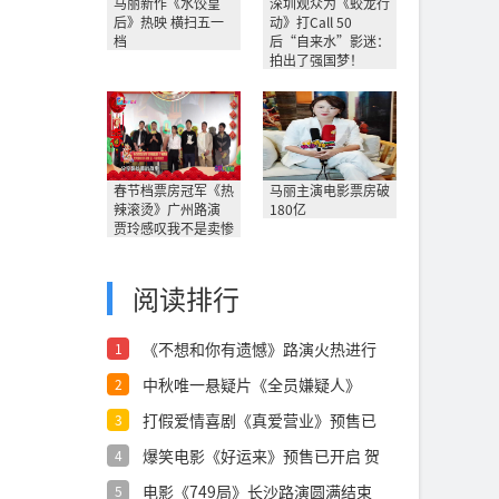
马丽新作《水饺皇
深圳观众为《蛟龙行
后》热映 横扫五一
动》打Call 50
档
后“自来水”影迷：
拍出了强国梦！
春节档票房冠军《热
马丽主演电影票房破
辣滚烫》广州路演
180亿
贾玲感叹我不是卖惨
阅读排行
《不想和你有遗憾》路演火热进行
1
中 诚意之
中秋唯一悬疑片《全员嫌疑人》
2
915小沈
打假爱情喜剧《真爱营业》预售已
3
开启，假情
爆笑电影《好运来》预售已开启 贺
4
岁喜剧第
电影《749局》长沙路演圆满结束
5