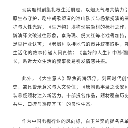
现实题材剧集扎根生活肌理，以烟火气与共情力
原生态守护，剧中胡歌塑造的巡山队长与杨紫扮演的
护与人性光辉；《生万物》堪称现实题材的标杆之作
龄演绎突破过往形象，秦海璐、倪大红等老戏骨加持
足见行业认可；《老舅》以接地气的市井叙事取胜，
生活化的故事传递人间真情；《蛮好的人生》中孙俪
长，贴近大众生活的叙事极易引发情感共振。
此外，《大生意人》聚焦商海沉浮，刻画时代创
史，兼具警示意义与人文价值；《唐朝诡事录之长安
装悬疑题材注入新活力。十部提名作品，题材覆盖历
共生、口碑与热度齐飞”的良性生态。
作为中国电视行业的风向标，白玉兰奖的提名名