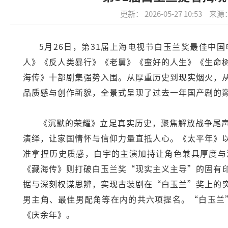
更新： 2026-05-27 10:53
来源
5月26日，第31届上海电视节白玉兰奖最佳中
人》《反人类暴行》《老舅》《蛮好的人生》《生命
海传》十部剧集强势入围。从厚重历史到现实烟火，
品质感与创作新貌，全景式呈现了过去一年国产剧的
《沉默的荣耀》立足真实历史，聚焦解放战争尾
演绎，让家国情怀与信仰力量直抵人心。《太平年》
准拿捏历史质感，白宇的主演加持让角色兼具厚度与
《藏海传》则打破白玉兰奖“现实主义主导”的固有
据与深刻权谋思辨，实现古装剧在“白玉兰”奖上的
男主角、最佳男配角等在内的共六项提名。“白玉兰”
《庆余年》。