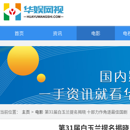
首页
资讯
电影
电视
当前位置：
主页
>
电影
第31届白玉兰提名揭晓 十部力作角逐最佳国剧
第31届白玉兰提名揭晓