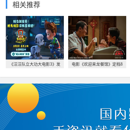
相关推荐
《汪汪队立大功大电影3》发
电影《欢迎来龙餐馆》定档8
布“暖心相伴”
月11日 文牧