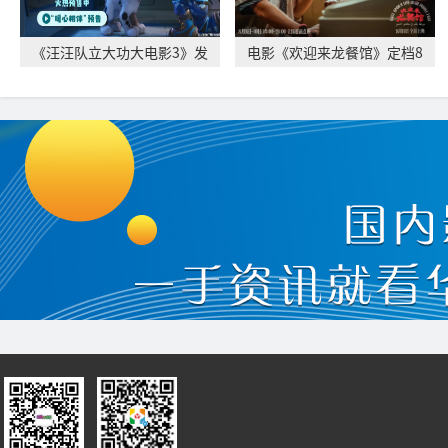
《汪汪队立大功大电影3》发
电影《欢迎来龙餐馆》定档8
布“暖心相伴”
月11日 文牧