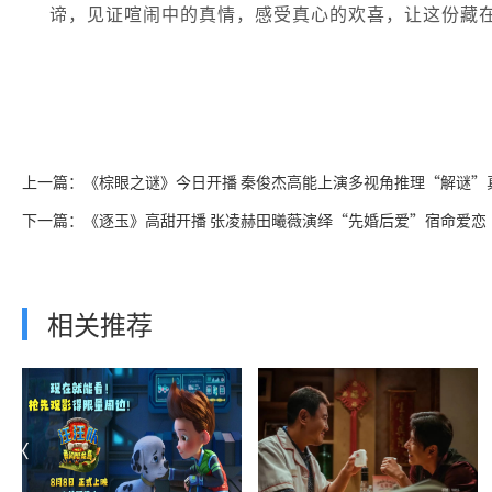
谛，见证喧闹中的真情，感受真心的欢喜，让这份藏
上一篇：《棕眼之谜》今日开播 秦俊杰高能上演多视角推理“解谜”
下一篇：《逐玉》高甜开播 张凌赫田曦薇演绎“先婚后爱”宿命爱恋
相关推荐