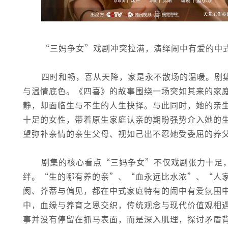
‍“三妈争女”戏剧冲突拉满，演绎闹中有爱的中式
四时和畅，喜从天降，家是永不散场的温暖。剧
与温情底色。《四喜》的故事围绕一场突如其来的家庭
静，却面临生与不生的人生抉择。与此同时，她的亲生
十足的女性，带着原生家庭认亲的期盼强势介入她的
望弥补亲情的亲生父母、视如己出不忍她受委屈的养
剧集的核心看点“三妈争女”不仅戏剧张力十足
绊。“生的哪有养的亲”、“血永远比水浓”、“人
阂、芥蒂与偏见，都在中式家庭特有的闹中有爱氛围
中，血缘与养育之恩交织，传统观念与现代价值观相
事并没有停留在抓马表面，而是深入肌理，探讨矛盾