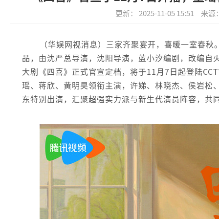
更新： 2025-11-05 15:51
来源
（华娱网视消息）三家齐聚宴开，喜暖一室春秋。
品，由沈严总导演，沈阳导演，蓝小汐编剧，改编自
大剧《四喜》正式官宣定档，将于11月7日起登陆CC
瑶、蒋欣、黄明昊领衔主演，许娣、林晓杰、侯岩松
东特别出演，汇聚超强实力派与新生代演员阵容，共