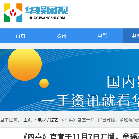
首页
资讯
电影
电视
当前位置：
主页
>
电视 / 综艺
《四喜》官宣于11月7日开播，童瑶蒋欣
《四喜》官宣于11月7日开播，童