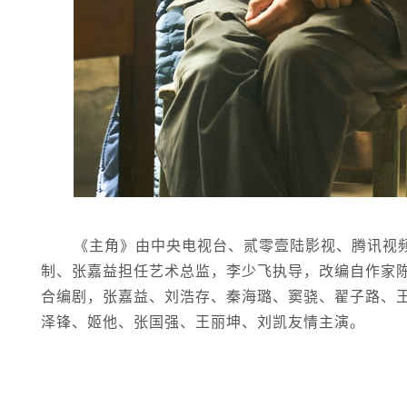
《主角》由中央电视台、贰零壹陆影视、腾讯视
制、张嘉益担任艺术总监，李少飞执导，改编自作家
合编剧，张嘉益、刘浩存、秦海璐、窦骁、翟子路、
泽锋、姬他、张国强、王丽坤、刘凯友情主演。