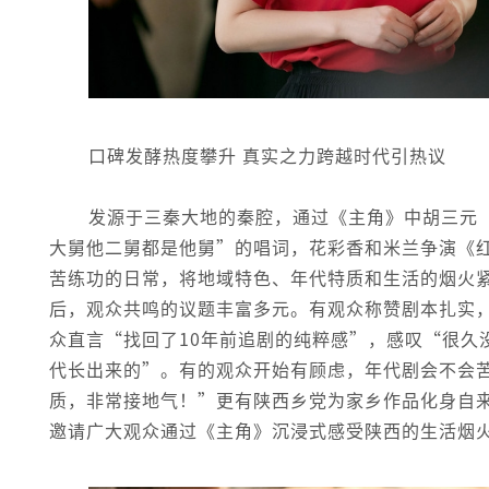
口碑发酵热度攀升 真实之力跨越时代引热议
发源于三秦大地的秦腔，通过《主角》中胡三元
大舅他二舅都是他舅”的唱词，花彩香和米兰争演《
苦练功的日常，将地域特色、年代特质和生活的烟火
后，观众共鸣的议题丰富多元。有观众称赞剧本扎实
众直言“找回了10年前追剧的纯粹感”，感叹“很久
代长出来的”。有的观众开始有顾虑，年代剧会不会
质，非常接地气！”更有陕西乡党为家乡作品化身自来
邀请广大观众通过《主角》沉浸式感受陕西的生活烟