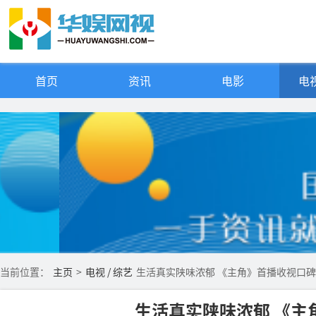
首页
资讯
电影
电视
当前位置：
主页
>
电视 / 综艺
生活真实陕味浓郁 《主角》首播收视口
生活真实陕味浓郁 《主