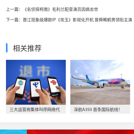
上一篇：《名侦探柯南》毛利兰配音演员因病去世
下一篇：晋江现象级爆款IP《攻玉》影视化开机 曾舜晞鹤男领衔主演
相关推荐
三大运营商集体叫停网络代
深航A350 首条国际航线！
理售卡