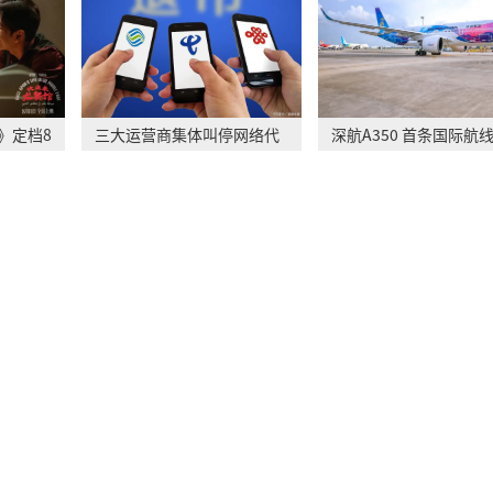
》定档8
三大运营商集体叫停网络代
深航A350 首条国际航
理售卡