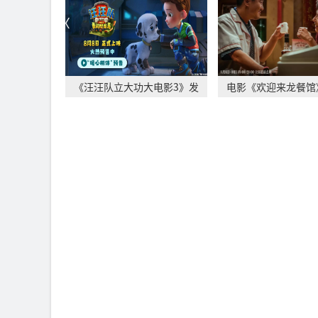
《汪汪队立大功大电影3》发
电影《欢迎来龙餐馆
布“暖心相伴”
月11日 文牧